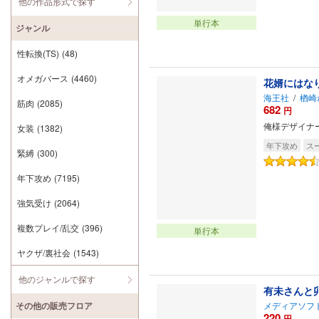
他の作品形式で探す
単行本
ジャンル
性転換(TS)
(48)
オメガバース
(4460)
花婿にはな
海王社
/
楢崎
筋肉
(2085)
682
円
俺様デザイナ
女装
(1382)
年下攻め
ス
緊縛
(300)
年下攻め
(7195)
強気受け
(2064)
複数プレイ/乱交
(396)
単行本
ヤクザ/裏社会
(1543)
他のジャンルで探す
有未さんと
メディアソフ
その他の販売フロア
220
円