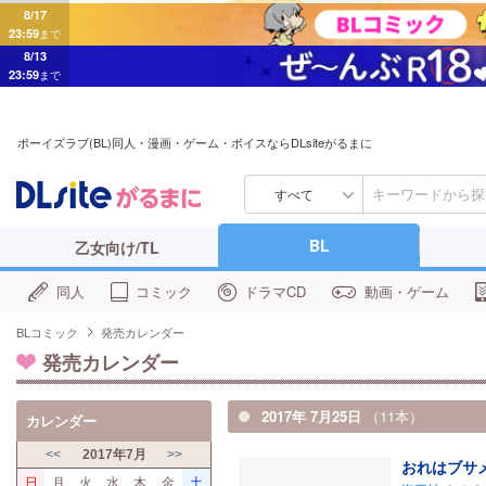
8/17
23:59
まで
8/13
23:59
まで
ボーイズラブ(BL)同人・漫画・ゲーム・ボイスならDLsiteがるまに
すべて
BL
乙女向け/TL
同人
コミック
ドラマCD
動画・ゲーム
BLコミック
発売カレンダー
発売カレンダー
2017年 7月25日
（11本）
カレンダー
<<
2017年7月
>>
おれはブサ
日
月
火
水
木
金
土