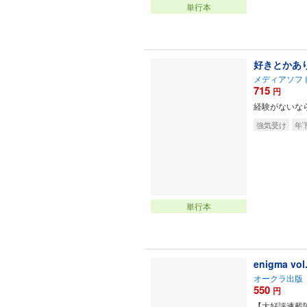
単行本
好きとかあ
メディアソフ
715
円
経験がないなら
強気受け
年
単行本
enigma vol
オークラ出版
550
円
【大好評連載陣