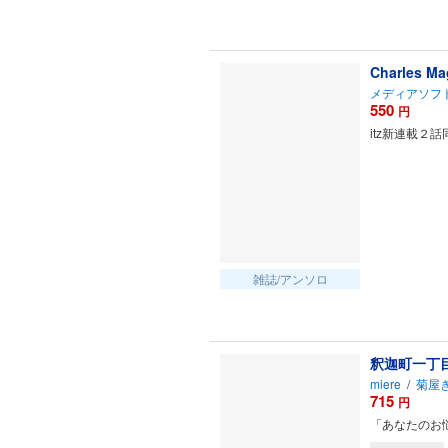
Charles M
メディアソフ
550
円
itz新連載
雑誌/アンソロ
釈迦町一丁
miere
/
菊屋
715
円
「あなたのお