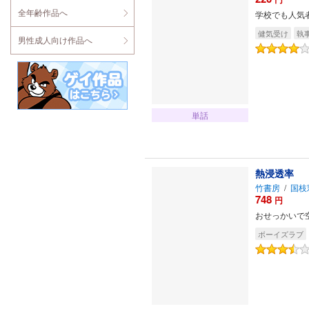
全年齢作品へ
学校でも人気
健気受け
執
男性成人向け作品へ
単話
熱浸透率 
竹書房
/
国枝
748
円
おせっかいで
ボーイズラブ