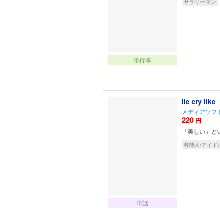
サラリーマン
単行本
lie cry lik
メディアソフ
220
円
「美しい」と
芸能人/アイド
単話