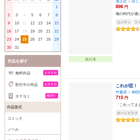
海王社
/
ゆく
896
円
1
俺の時代が遂
2
3
4
5
6
7
8
コメディ
フ
9
10
11
12
13
14
15
16
17
18
19
20
21
22
23
24
25
26
27
28
29
30
31
単行本
作品を探す
無料作品
おすすめ
割引中の作品
おすすめ
これが恋！
竹書房
/
神田
タテヨミ
NEW！
715
円
「これってま
作品形式
ボーイズラブ
コミック
ノベル