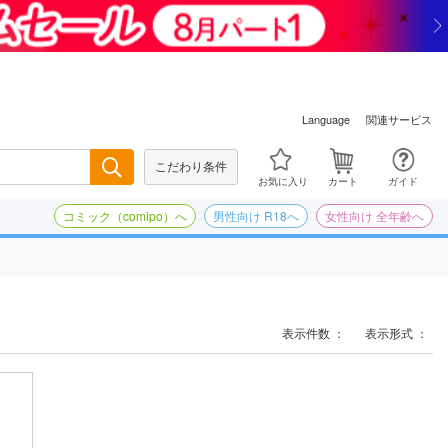
関連サービス
Language
こだわり条件
検索
お気に入り
カート
ガイド
コミック（comipo）へ
男性向け R18へ
女性向け 全年齢へ
表示件数 ：
表示形式 ：