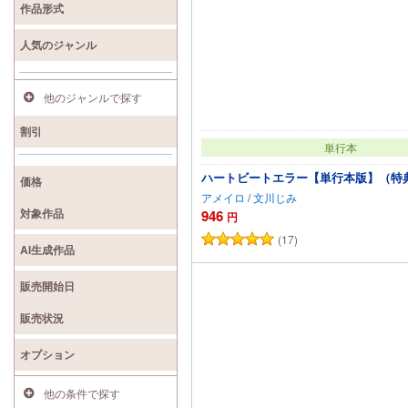
作品形式
人気のジャンル
他のジャンルで探す
割引
単行本
ハートビートエラー【単行本版】（特
価格
アメイロ
/
文川じみ
対象作品
946
円
(17)
カートに追加
AI生成作品
販売開始日
販売状況
オプション
他の条件で探す