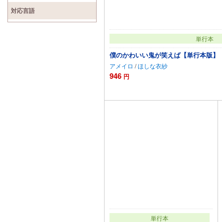
対応言語
単行本
僕のかわいい鬼が笑えば【単行本版】
アメイロ
/
ほしな衣紗
946
円
カートに追
単行本