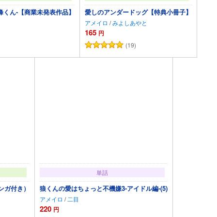
峰くん-【商業未発表作品】
愛しのアンダードッグ【特典小冊子】
アメイロ
/
みよしあやと
165
円
(19)
に追加
カートに追加
単話
ンガ付き）
狼くんの愛はちょっと不機嫌3-アイドル編-(5)
アメイロ
/
二目
220
円