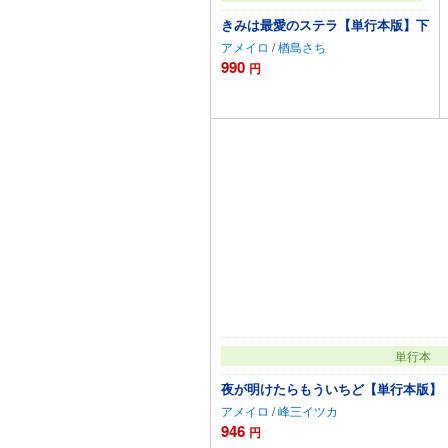
きみは最愛のステラ【単行本版】下
アメイロ
/
楢島さち
990
円
カートに追加
単行本
夜が明けたらもういちど【単行本版】
アメイロ
/
峰三イツカ
946
円