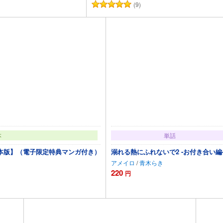
(9)
加
カートに追加
本
単話
本版】（電子限定特典マンガ付き）
溺れる熱にふれないで2 -お付き合い編-(
アメイロ
/
青木らき
220
円
に追加
カートに追加