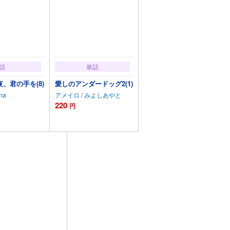
話
単話
、君の手を(8)
愛しのアンダードッグ2(1)
na
アメイロ
/
みよしあやと
220
円
トに追加
カートに追加