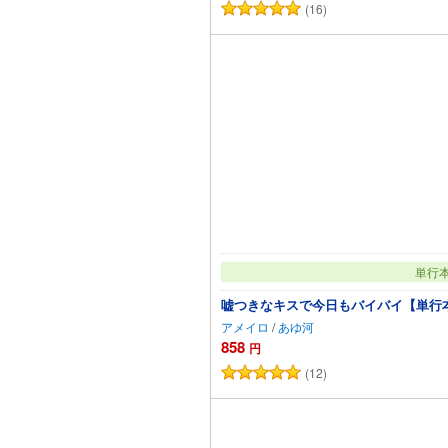
(16)
カートに追
単行
嘘つきなキスで今日もバイバイ【単行
アメイロ
/
あゆ河
858
円
(12)
カート