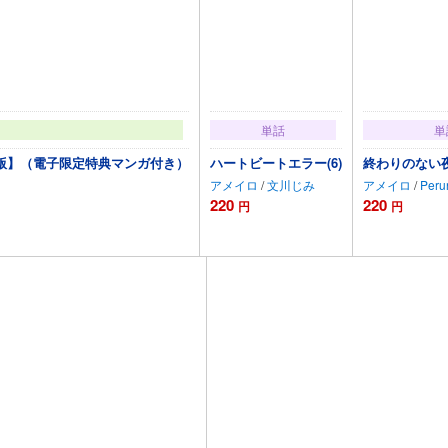
単話
単
版】（電子限定特典マンガ付き）
ハートビートエラー(6)
終わりのない夜
アメイロ
/
文川じみ
アメイロ
/
Peru
220
220
円
円
追加
カートに追加
カー