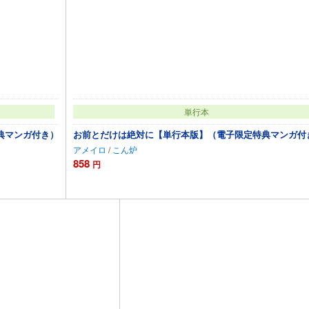
単行本
典マンガ付き）
お前とだけは絶対に【単行本版】（電子限定特典マンガ付
アメイロ
/
こん炉
858
円
カートに追加