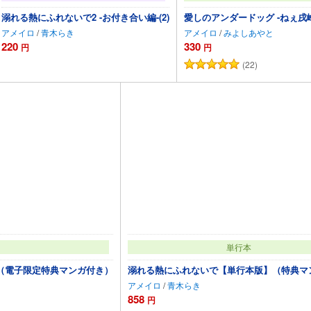
溺れる熱にふれないで2 -お付き合い編-(2)
愛しのアンダードッグ -ねぇ戌
アメイロ
/
青木らき
アメイロ
/
みよしあやと
220
330
円
円
(22)
カートに追加
カート
単行本
（電子限定特典マンガ付き）
溺れる熱にふれないで【単行本版】（特典マ
アメイロ
/
青木らき
858
円