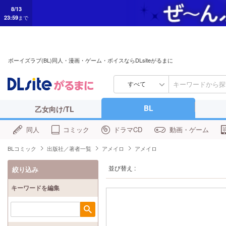
8/13
23:59
まで
ボーイズラブ(BL)同人・漫画・ゲーム・ボイスならDLsiteがるまに
すべて
BL
乙女向け/TL
同人
コミック
ドラマCD
動画・ゲーム
BLコミック
出版社／著者一覧
アメイロ
アメイロ
並び替え :
絞り込み
キーワードを編集
検索