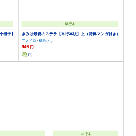
単行本
典小冊子】
きみは最愛のステラ【単行本版】上（特典マンガ付き）
アメイロ
/
楢島さち
946
円
(1)
カートに追加
本
単行本