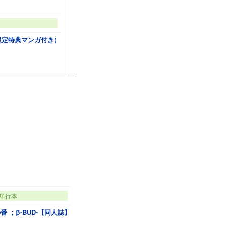
限定特典マンガ付き）
単行本
 ；β-BUD-【同人誌】