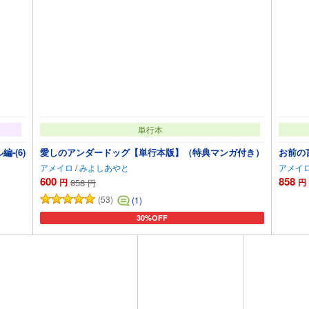
単行本
-(6)
愛しのアンダードッグ【単行本版】（特典マンガ付き）
お前の
アメイロ
/
みよしあやと
アメイ
600
858
円
858
円
円
(53)
(1)
30%OFF
カートに追加