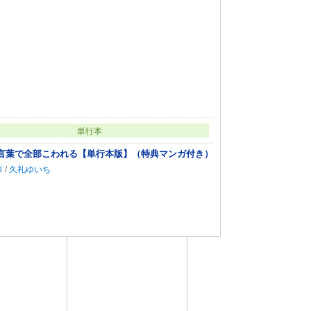
単行本
言葉で全部こわれる【単行本版】（特典マンガ付き）
ロ
/
久礼ゆいち
カートに追加