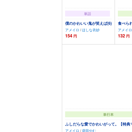
単話
僕のかわいい鬼が笑えば(6)
食べら
アメイロ
/
ほしな衣紗
アメイロ
154
132
円
円
カートに追加
単行本
ふしだらな愛でかわいがって。【特典
アメイロ
/
昼田やむ