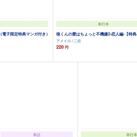
単行本
（電子限定特典マンガ付き）
狼くんの愛はちょっと不機嫌2-恋人編-【特
アメイロ
/
二目
220
円
加
カートに追加
単話
単行