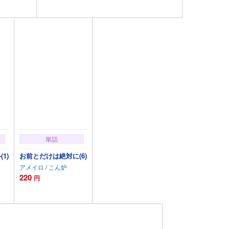
カートに追加
単話
1)
お前とだけは絶対に(6)
アメイロ
/
こん炉
220
円
カートに追加