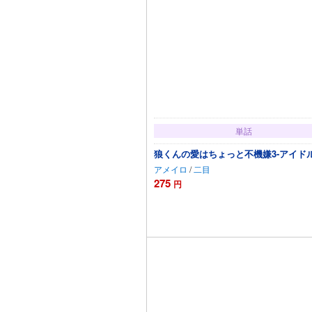
単話
狼くんの愛はちょっと不機嫌3-アイドル編
アメイロ
/
二目
275
円
カートに追加