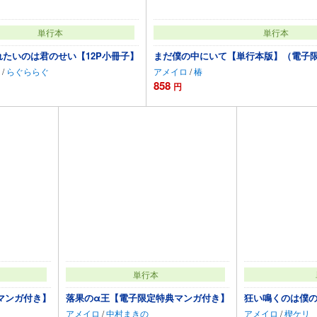
単行本
単行本
れたいのは君のせい【12P小冊子】
まだ僕の中にいて【単行本版】（電子
/
らぐららぐ
アメイロ
/
椿
858
円
カートに追加
カートに追加
単行本
マンガ付き】
落果のα王【電子限定特典マンガ付き】
狂い鳴くのは僕の番
アメイロ
/
中村まきの
アメイロ
/
楔ケリ