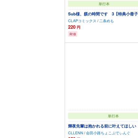
単行本
Sub様、躾の時間です 3【特典小冊
CLAPコミックス
/
二条めも
220
円
R18
カートに追加
単行本
輝夜先輩は抱かれる前に叶えてほしい
CLLENN
/
会田小路ちょこぷでぃんぐ