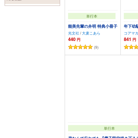
単行本
能美先輩の弁明 特典小冊子
年下幼
光文社
/
大麦こあら
コアマ
440
841
円
円
(9)
カートに追加
単行本