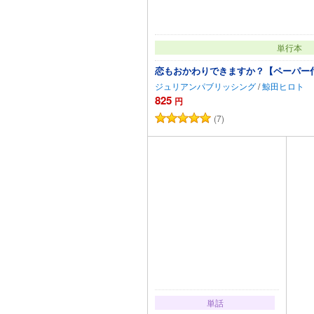
単行本
恋もおかわりできますか？【ペーパー
ジュリアンパブリッシング
/
鯨田ヒロト
825
円
(7)
カートに追
単話