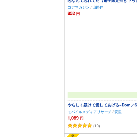
恋なんて忘れてた【電子限定描き下ろ
コアマガジン
/
山路伴
852
円
カートに追加
やらしく躾けて愛してあげる−Dom／
モバイルメディアリサーチ
/
安里
1,089
円
(19)