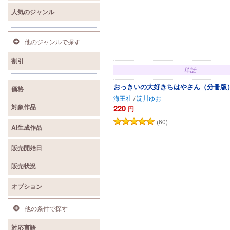
人気のジャンル
他のジャンルで探す
割引
単話
おっきいの大好きちはやさん（分冊版
価格
海王社
/
淀川ゆお
対象作品
220
円
(60)
カートに追加
AI生成作品
販売開始日
販売状況
オプション
他の条件で探す
対応言語