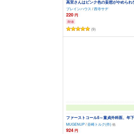
高宮さんはピンク色の妄想がやめられない
ブレインハウス
/
西寺サヂ
220
円
R18
(9)
カートに追加
ファーストコール5～童貞外科医、年下
MUGENUP
/
谷崎トルク(作)
924
円