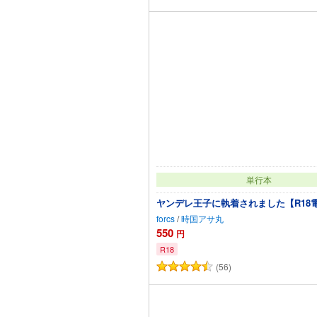
単行本
ヤンデレ王子に執着されました【R18
forcs
/
時国アサ丸
550
円
R18
(56)
カートに追加