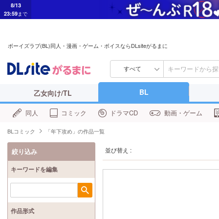
8/13
23:59
まで
ボーイズラブ(BL)同人・漫画・ゲーム・ボイスならDLsiteがるまに
すべて
BL
乙女向け/TL
同人
コミック
ドラマCD
動画・ゲーム
BLコミック
「年下攻め」の作品一覧
並び替え :
絞り込み
キーワードを編集
検索
作品形式