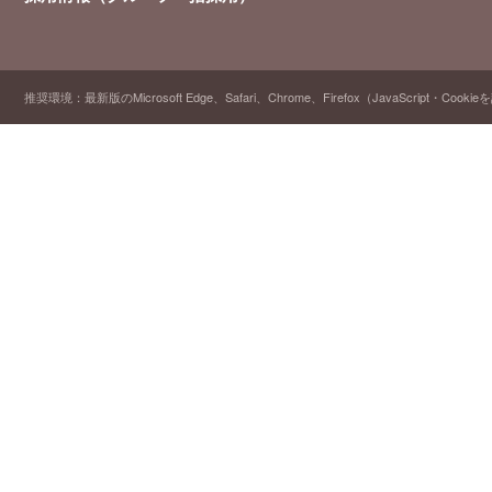
推奨環境：最新版のMicrosoft Edge、Safari、Chrome、Firefox（JavaScript・Cooki