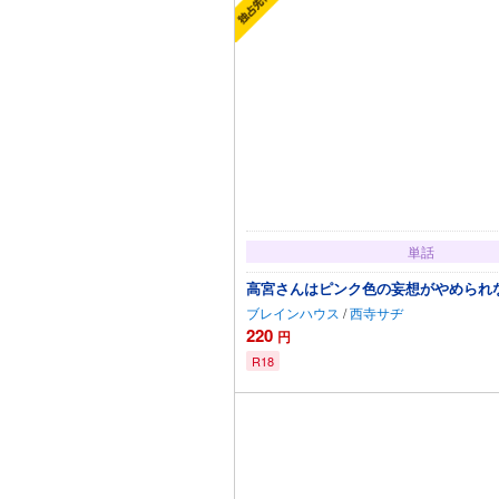
単話
高宮さんはピンク色の妄想がやめられない
ブレインハウス
/
西寺サヂ
220
円
R18
カートに追加