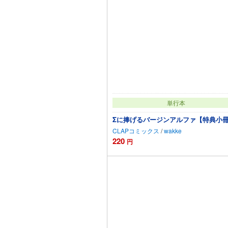
単行本
Σに捧げるバージンアルファ【特典小
CLAPコミックス
/
wakke
220
円
カートに追加