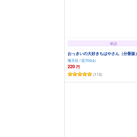
単話
おっきいの大好きちはやさん（分冊版
海王社
/
淀川ゆお
220
円
(113)
カートに追加