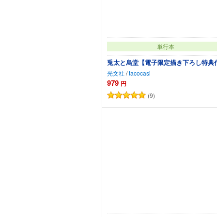
単行本
兎太と烏堂【電子限定描き下ろし特典
光文社
/
tacocasi
979
円
(9)
カートに追加