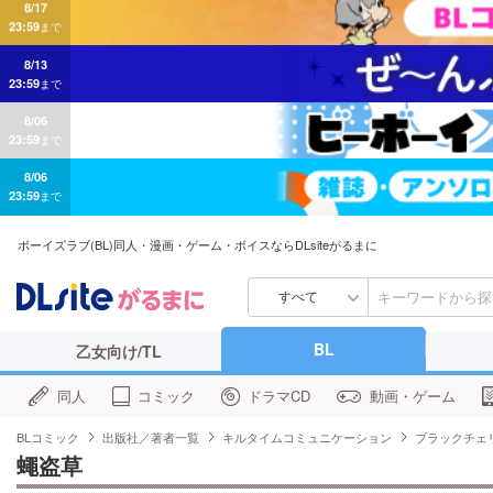
8/13
23:59
まで
8/06
23:59
まで
8/06
23:59
まで
ボーイズラブ(BL)同人・漫画・ゲーム・ボイスならDLsiteがるまに
すべて
BL
乙女向け/TL
同人
コミック
ドラマCD
動画・ゲーム
BLコミック
出版社／著者一覧
キルタイムコミュニケーション
ブラックチェ
蠅盗草