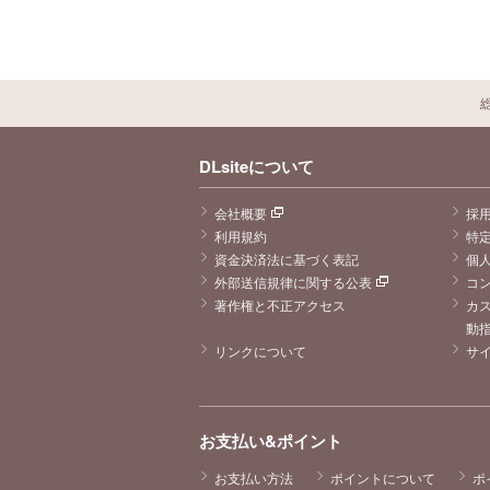
DLsiteについて
会社概要
採
利用規約
特
資金決済法に基づく表記
個
外部送信規律に関する公表
コ
著作権と不正アクセス
カ
動
リンクについて
サ
お支払い&ポイント
お支払い方法
ポイントについて
ポ