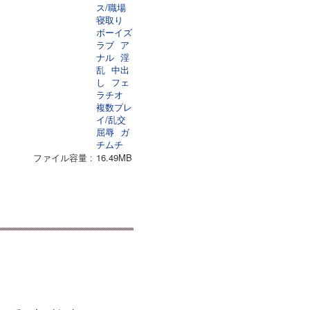
ス/職場
寝取り
ボーイズ
ラブ
ア
ナル
淫
乱
中出
し
フェ
ラチオ
複数プレ
イ/乱交
屈辱
ガ
チムチ
ファイル容量
16.49MB