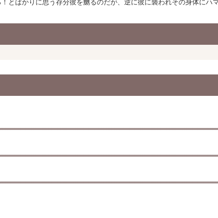
る！とばかりに思う存分彼を嬲るのだが、逆に彼に襲われその身体にハ