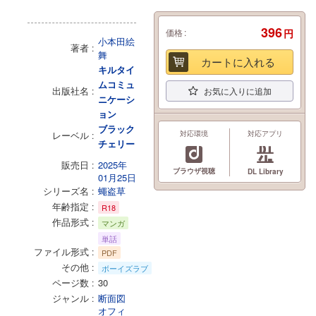
396
価格
円
小本田絵
著者
舞
カートに入れる
キルタイ
ムコミュ
出版社名
お気に入りに追加
ニケーシ
ョン
ブラック
レーベル
対応環境
対応アプリ
チェリー
販売日
2025年
ブラウザ視聴
DL Library
01月25日
シリーズ名
蠅盗草
年齢指定
R18
作品形式
マンガ
単話
ファイル形式
PDF
その他
ボーイズラブ
ページ数
30
ジャンル
断面図
オフィ