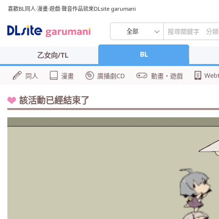
喜歡BL同人·漫畫·遊戲·聲音作品就來DLsite garumani
全部
BL
乙女向/TL
Web
同人
漫畫
廣播劇CD
動畫・遊戲
該活動已經結束了