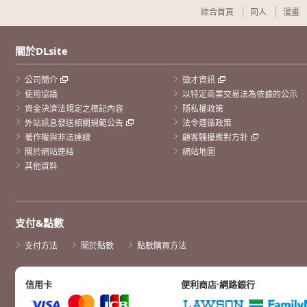
綜合首頁
同人
漫畫
關於DLsite
公司簡介
徵才資訊
使用協議
以特定商業交易法為依據的公示
資金決濟法規定之標記內容
隱私權政策
外站訊息發送相關規範公告
法令遵循政策
著作權與非法連線
顧客騷擾應對方針
關於網站連結
網站地圖
其他資料
支付&點數
支付方法
關於點數
點數購買方法
信用卡
便利商店·網路銀行