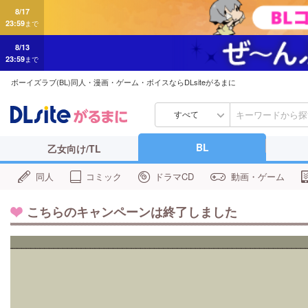
23:59
まで
8/13
23:59
まで
ボーイズラブ(BL)同人・漫画・ゲーム・ボイスならDLsiteがるまに
すべて
BL
乙女向け/TL
同人
コミック
ドラマCD
動画・ゲーム
こちらのキャンペーンは終了しました