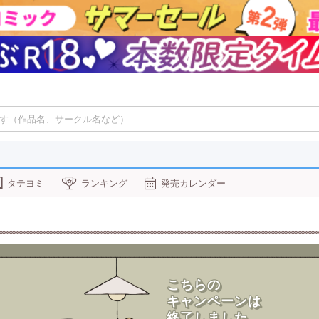
タテヨミ
ランキング
発売カレンダー
こ
ち
ら
の
キ
ャ
ン
ペ
ー
ン
は
終
了
し
ま
し
た
。