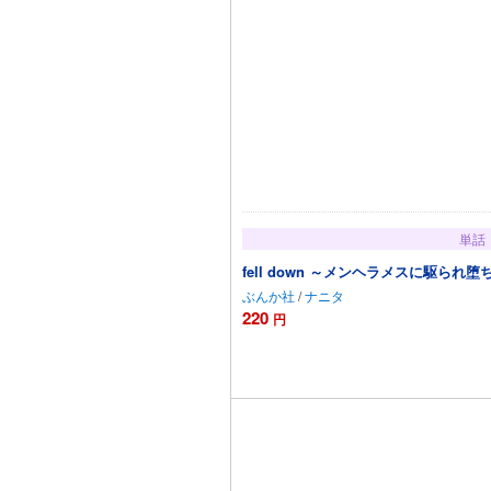
単話
fell down ～メンヘラメスに駆ら
ぶんか社
/
ナニタ
220
円
カートに