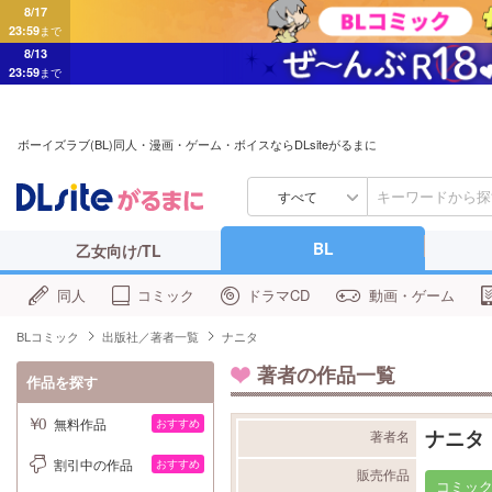
8/17
23:59
まで
8/13
23:59
まで
ボーイズラブ(BL)同人・漫画・ゲーム・ボイスならDLsiteがるまに
すべて
BL
乙女向け/TL
同人
コミック
ドラマCD
動画・ゲーム
BLコミック
出版社／著者一覧
ナニタ
著者の作品一覧
作品を探す
無料作品
おすすめ
ナニタ
著者名
割引中の作品
おすすめ
販売作品
コミッ