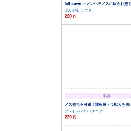
fell down ～メンヘラメスに駆ら
ぶんか社
/
ナニタ
220
円
カートに
単話
メス堕ち不可避！情報屋トラ獣人を腹
ブレインハウス
/
ナニタ
220
円
カートに追加