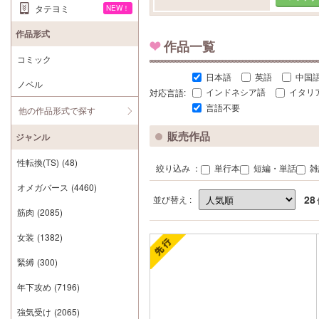
タテヨミ
NEW！
作品形式
作品一覧
コミック
日本語
英語
中国
ノベル
対応言語:
インドネシア語
イタリ
言語不要
他の作品形式で探す
販売作品
ジャンル
性転換(TS)
(48)
絞り込み ：
単行本
短編・単話
雑
オメガバース
(4460)
28
並び替え :
筋肉
(2085)
女装
(1382)
緊縛
(300)
年下攻め
(7196)
強気受け
(2065)