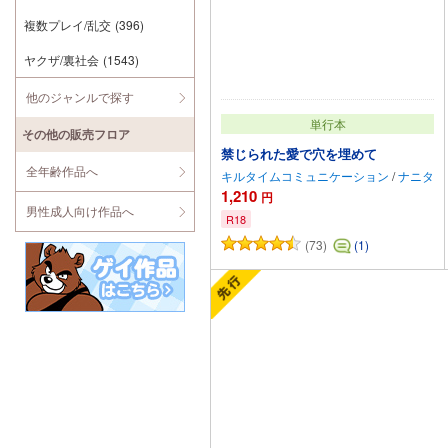
複数プレイ/乱交
(396)
ヤクザ/裏社会
(1543)
他のジャンルで探す
単行本
その他の販売フロア
禁じられた愛で穴を埋めて
全年齢作品へ
キルタイムコミュニケーション
/
ナニタ
1,210
円
男性成人向け作品へ
R18
(73)
(1)
カートに追加