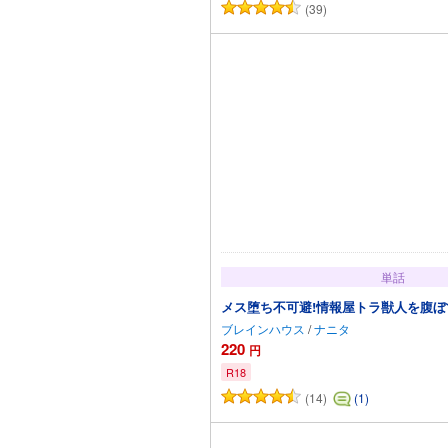
(39)
カートに追加
単話
メス堕ち不可避!情報屋トラ獣人を腹ぼて
ブレインハウス
/
ナニタ
220
円
R18
(14)
(1)
カートに追加