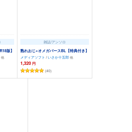
ロ
雑誌/アンソロ
【R18版】
熟れおじ×オメガバースBL【特典付き】
メディアソフト
/
いさか十五郎
1,320
円
(40)
加
カートに追加