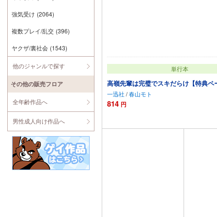
強気受け
(2064)
複数プレイ/乱交
(396)
ヤクザ/裏社会
(1543)
他のジャンルで探す
単行本
高嶺先輩は完璧でスキだらけ【特典ペ
その他の販売フロア
一迅社
/
春山モト
全年齢作品へ
814
円
カートに追加
男性成人向け作品へ