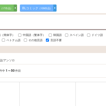
ク
BLコミック
(17作品)
(109作品)
語（簡体字）
中国語（繁体字）
韓国語
スペイン語
ドイツ語
ベトナム語
その他言語
言語不要
誌/アンソロ
1～50
件中
件目