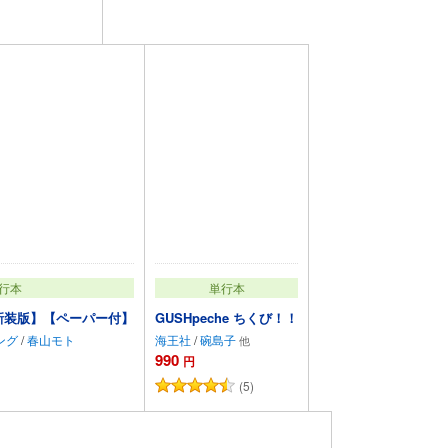
行本
単行本
新装版】【ペーパー付】
GUSHpeche ちくび！！
ング
/
春山モト
海王社
/
碗島子
990
円
(5)
トに追加
カートに追加