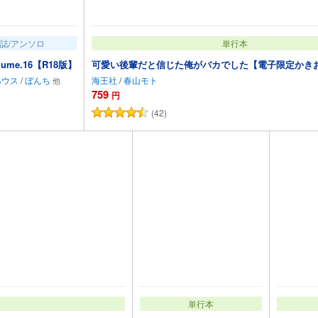
誌/アンソロ
単行本
olume.16【R18版】
可愛い後輩だと信じた俺がバカでした【電子限定かき
ハウス
/
ぼんち
海王社
/
春山モト
759
円
(42)
カートに追加
カートに追加
単行本