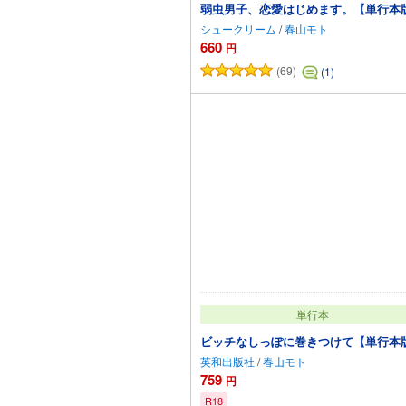
弱虫男子、恋愛はじめます。【単行本
シュークリーム
/
春山モト
660
円
(69)
(1)
カートに
単行本
ビッチなしっぽに巻きつけて【単行本
英和出版社
/
春山モト
759
円
R18