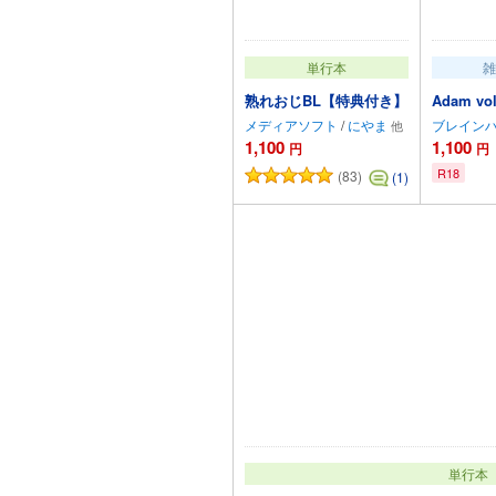
単行本
雑
熟れおじBL【特典付き】
Adam v
メディアソフト
/
にやま
ブレイン
1,100
1,100
円
円
R18
(83)
(1)
カートに追加
単行本