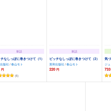
単話
単話
ッチなしっぽに巻きつけて（1）
ビッチなしっぽに巻きつけて（2）
気づ
出版社
/
春山モト
英和出版社
/
春山モト
ジュ
220
733
円
円
(6)
カートに追加
カートに追加