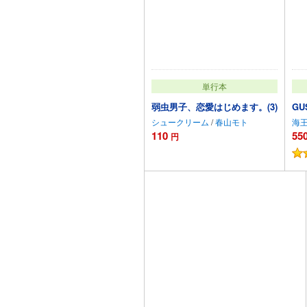
単行本
弱虫男子、恋愛はじめます。(3)
G
シュークリーム
/
春山モト
海
110
55
円
カートに追加