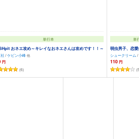
単行本
単
USHpit おネエ攻め～キレイなおネエさんは攻めです！！～
弱虫男子、恋愛は
王社
/
ケビン小峰
シュークリーム
/
0
110
円
円
(6)
(
カートに追加
カー