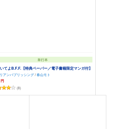
単行本
いてよB.F.F.【特典ペーパー／電子書籍限定マンガ付】
リアンパブリッシング
/
春山モト
円
(8)
カートに追加