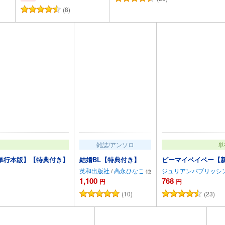
(8)
カートに追加
カートに追加
雑誌/アンソロ
単
単行本版】【特典付き】
結婚BL【特典付き】
ビーマイベイベー【
英和出版社
/
高永ひなこ
ジュリアンパブリッシ
1,100
768
円
円
(10)
(23)
カートに追加
カー