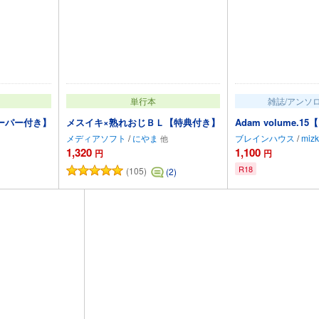
単行本
雑誌/アンソ
ーパー付き】
メスイキ×熟れおじＢＬ【特典付き】
Adam volume.15
メディアソフト
/
にやま
ブレインハウス
/
mizk
1,320
1,100
円
円
R18
(105)
(2)
カートに追加
カートに追