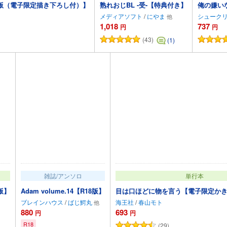
版（電子限定描き下ろし付）】
熟れおじBL -受-【特典付き】
俺の嫌い
メディアソフト
/
にやま
シューク
1,018
737
円
円
(43)
(1)
追加
カートに追加
雑誌/アンソロ
単行本
版】
Adam volume.14【R18版】
目は口ほどに物を言う【電子限定か
ブレインハウス
/
ばじ鰐丸
海王社
/
春山モト
880
693
円
円
R18
(29)