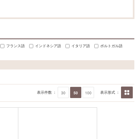
フランス語
インドネシア語
イタリア語
ポルトガル語
表示件数 ：
表示形式 ：
30
50
100
画像の
み