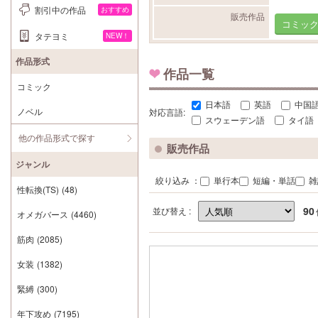
割引中の作品
おすすめ
販売作品
コミッ
タテヨミ
NEW！
作品形式
作品一覧
コミック
日本語
英語
中国
ノベル
対応言語:
スウェーデン語
タイ語
他の作品形式で探す
販売作品
ジャンル
絞り込み ：
単行本
短編・単話
雑
性転換(TS)
(48)
90
並び替え :
オメガバース
(4460)
筋肉
(2085)
女装
(1382)
緊縛
(300)
年下攻め
(7195)