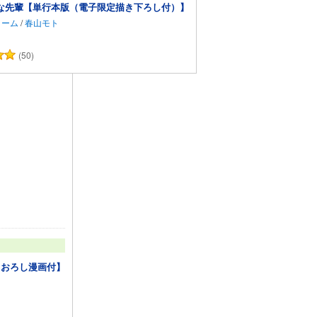
な先輩【単行本版（電子限定描き下ろし付）】
リーム
/
春山モト
(50)
カートに追加
きおろし漫画付】