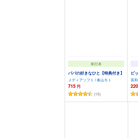
単行本
パパの好きなひと【特典付き】
ビ
メディアソフト
/
春山モト
英和
715
220
円
(15)
カートに追加