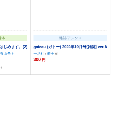
行本
雑誌/アンソロ
じめます。(2)
gateau (ガトー) 2024年10月号[雑誌] ver.A
春山モト
一迅社
/
依子
300
円
5)
トに追加
カートに追加