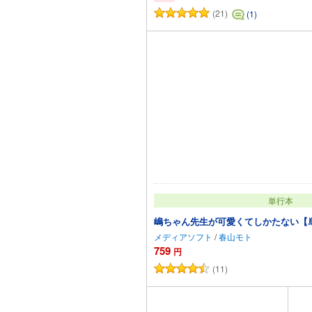
(21)
(1)
カートに追加
単行本
嶋ちゃん先生が可愛くてしかたない【
メディアソフト
/
春山モト
759
円
(11)
カートに追加