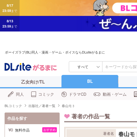
8/17
23:59
まで
8/13
23:59
まで
ボーイズラブ(BL)同人・漫画・ゲーム・ボイスならDLsiteがるまに
すべて
BL
乙女向け/TL
同人
コミック
ドラマCD
動画・ゲーム
BLコミック
出版社／著者一覧
春山モト
著者の作品一覧
作品を探す
無料作品
おすすめ
春山モ
著者名