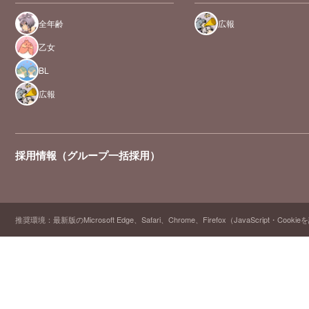
全年齢
広報
乙女
BL
広報
採用情報（グループ一括採用）
推奨環境：最新版のMicrosoft Edge、Safari、Chrome、Firefox（JavaScript・Cooki