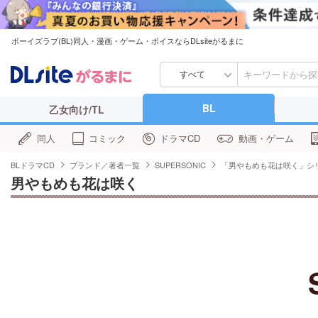
ボーイズラブ(BL)同人・漫画・ゲーム・ボイスならDLsiteがるまに
すべて
BL
乙女向け/TL
同人
コミック
ドラマCD
動画・ゲーム
BLドラマCD
ブランド／著者一覧
SUPERSONIC
「男やもめも花は咲く」シ
男やもめも花は咲く