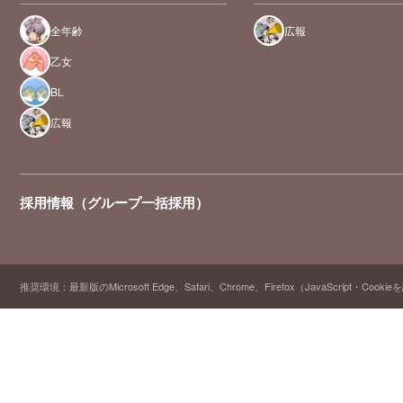
全年齢
広報
乙女
BL
広報
採用情報（グループ一括採用）
推奨環境：最新版のMicrosoft Edge、Safari、Chrome、Firefox（JavaScript・Cooki