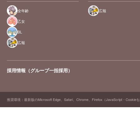
全年齢
広報
乙女
BL
広報
採用情報（グループ一括採用）
推奨環境：最新版のMicrosoft Edge、Safari、Chrome、Firefox（JavaScript・Cooki