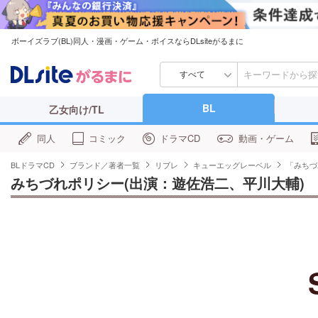
ボーイズラブ(BL)同人・漫画・ゲーム・ボイスならDLsiteがるまに
すべて
BL
乙女向け/TL
同人
コミック
ドラマCD
動画・ゲーム
BLドラマCD
ブランド／著者一覧
リブレ
キューエッグレーベル
「みちづ
みちづれポリシー(出演：遊佐浩二、平川大輔)