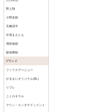
野上翔
小野友樹
天﨑滉平
中澤まさとも
増田俊樹
新垣樽助
ブランド
フィフスアベニュー
がるまにオリジナル(BL)
リブレ
ニトロキラル
マリン・エンタテインメント