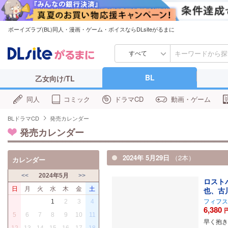
ボーイズラブ(BL)同人・漫画・ゲーム・ボイスならDLsiteがるまに
すべて
BL
乙女向け/TL
同人
コミック
ドラマCD
動画・ゲーム
BLドラマCD
発売カレンダー
発売カレンダー
2024年 5月29日
（2本）
カレンダー
<<
2024年5月
>>
ロスト
日
月
火
水
木
金
土
也、古
フィフス
1
2
3
4
6,380
5
6
7
8
9
10
11
早く抱き
12
13
14
15
16
17
18