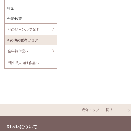
狂気
先輩/後輩
他のジャンルで探す
その他の販売フロア
全年齢作品へ
男性成人向け作品へ
総合トップ
同人
コミッ
DLsiteについて