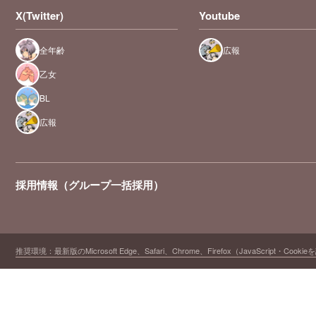
X(Twitter)
Youtube
全年齢
広報
乙女
BL
広報
採用情報（グループ一括採用）
推奨環境：最新版のMicrosoft Edge、Safari、Chrome、Firefox（JavaScript・Cooki