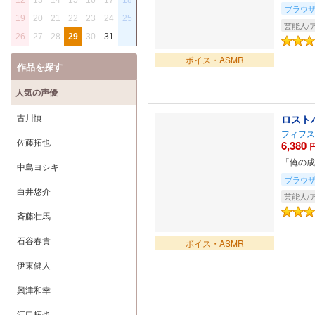
ブラウ
19
20
21
22
23
24
25
芸能人/
26
27
28
29
30
31
ボイス・ASMR
作品を探す
人気の声優
古川慎
ロスト
フィフス
佐藤拓也
6,380
「俺の成
中島ヨシキ
ブラウ
白井悠介
芸能人/
斉藤壮馬
石谷春貴
ボイス・ASMR
伊東健人
興津和幸
江口拓也