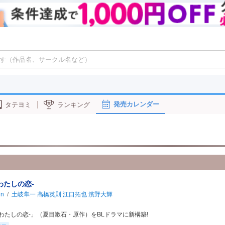
発売カレンダー
タテヨミ
ランキング
わたしの恋-
in
/
土岐隼一
高橋英則
江口拓也
濱野大輝
-わたしの恋-」（夏目漱石・原作）をBLドラマに新構築!