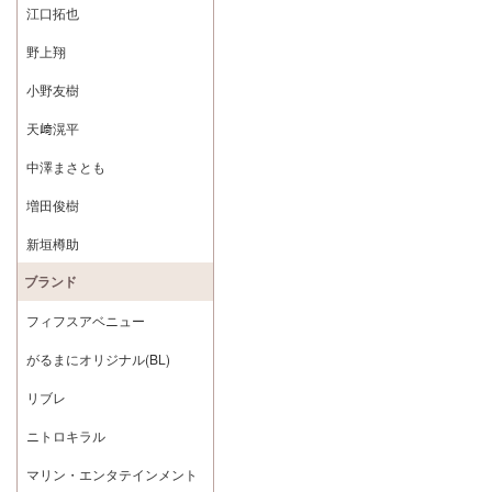
江口拓也
野上翔
小野友樹
天﨑滉平
中澤まさとも
増田俊樹
新垣樽助
ブランド
フィフスアベニュー
がるまにオリジナル(BL)
リブレ
ニトロキラル
マリン・エンタテインメント