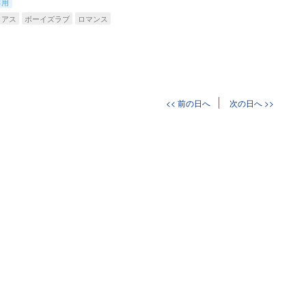
専用
リアス
ボーイズラブ
ロマンス
<< 前の日へ
次の日へ >>