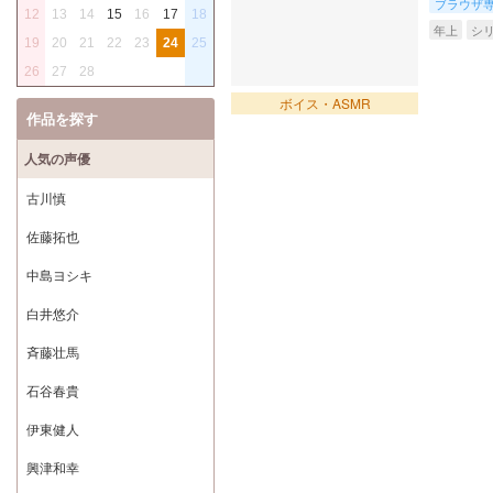
ブラウザ
12
13
14
15
16
17
18
年上
シ
19
20
21
22
23
24
25
26
27
28
ボイス・ASMR
作品を探す
人気の声優
古川慎
佐藤拓也
中島ヨシキ
白井悠介
斉藤壮馬
石谷春貴
伊東健人
興津和幸