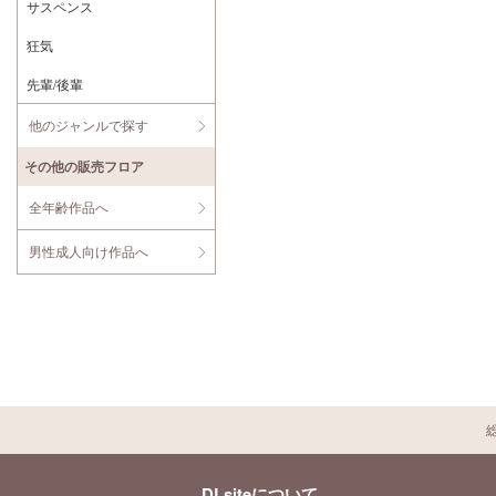
サスペンス
狂気
先輩/後輩
他のジャンルで探す
その他の販売フロア
全年齢作品へ
男性成人向け作品へ
DLsiteについて