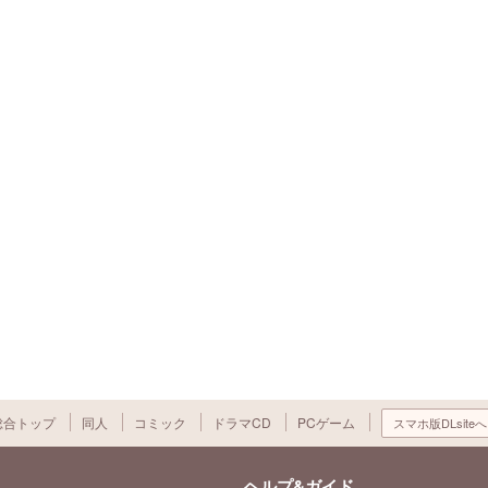
総合トップ
同人
コミック
ドラマCD
PCゲーム
スマホ版DLsiteへ
ヘルプ&ガイド