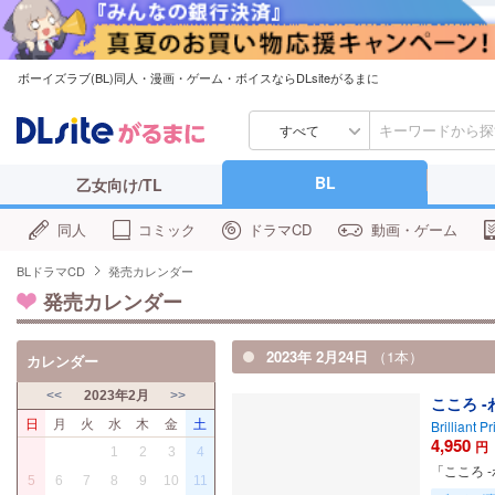
ボーイズラブ(BL)同人・漫画・ゲーム・ボイスならDLsiteがるまに
すべて
BL
乙女向け/TL
同人
コミック
ドラマCD
動画・ゲーム
BLドラマCD
発売カレンダー
発売カレンダー
2023年 2月24日
（1本）
カレンダー
<<
2023年2月
>>
こころ -
日
月
火
水
木
金
土
Brilliant Pr
4,950
円
1
2
3
4
「こころ 
5
6
7
8
9
10
11