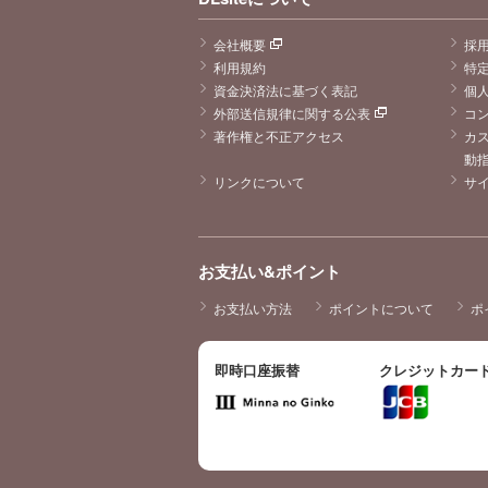
会社概要
採
利用規約
特
資金決済法に基づく表記
個
外部送信規律に関する公表
コ
著作権と不正アクセス
カ
動
リンクについて
サ
お支払い&ポイント
お支払い方法
ポイントについて
ポ
即時口座振替
クレジットカー