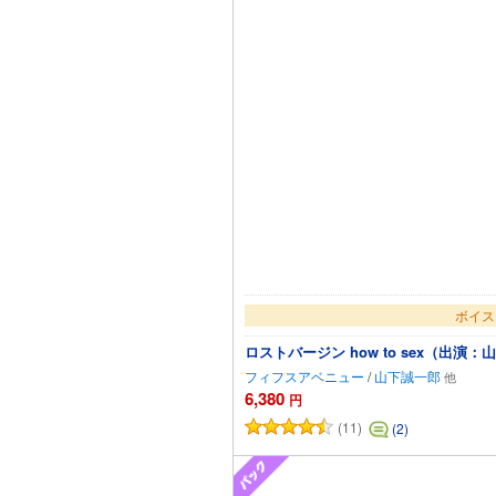
ボイス
ロストバージン how to sex（出
フィフスアベニュー
/
山下誠一郎
6,380
円
(11)
(2)
カー