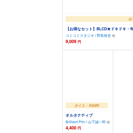
ボ
【お得なセット】BLCD★ドキドキ・
コミコミスタジオ
/
野島裕史
9,009
円
ボイス・ASMR
オルタナティブ
Brilliant Prin
/
山下誠一郎
4,400
円