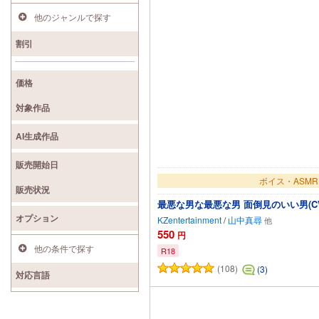
他のジャンルで探す
割引
価格
対象作品
AI生成作品
販売開始日
ボイス・ASMR
販売状況
最悪な男な最悪な男 面倒見のいい男(C
オプション
KZentertainment
/
山中真尋
550
円
他の条件で探す
R18
(108)
(3)
カートに追
対応言語