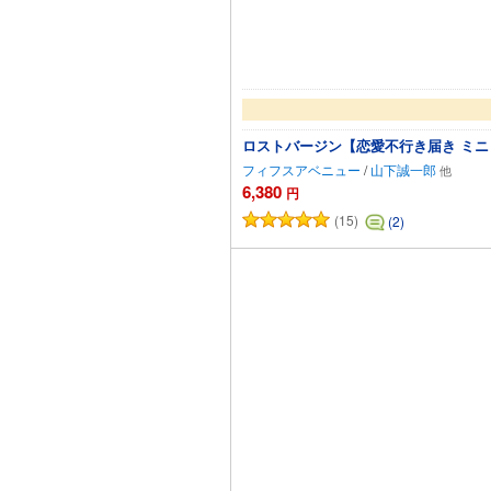
ロストバージン【恋愛不行き届き ミ
フィフスアベニュー
/
山下誠一郎
6,380
円
(15)
(2)