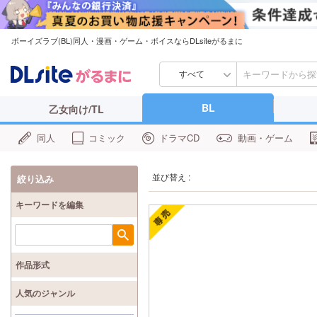
ボーイズラブ(BL)同人・漫画・ゲーム・ボイスならDLsiteがるまに
すべて
BL
乙女向け/TL
同人
コミック
ドラマCD
動画・ゲーム
並び替え :
絞り込み
キーワードを編集
検索
作品形式
人気のジャンル