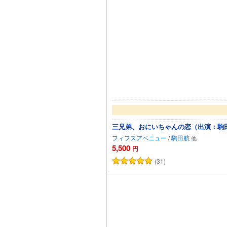
三兄弟、おにいちゃんの恋（出演：駒
フィフスアベニュー
/
駒田航
5,500
円
(31)