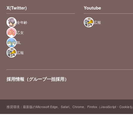
X(Twitter)
Youtube
全年齢
広報
乙女
BL
広報
採用情報（グループ一括採用）
推奨環境：最新版のMicrosoft Edge、Safari、Chrome、Firefox（JavaScript・Cooki