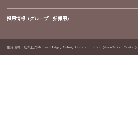
採用情報（グループ一括採用）
推奨環境：最新版のMicrosoft Edge、Safari、Chrome、Firefox（JavaScript・Cooki