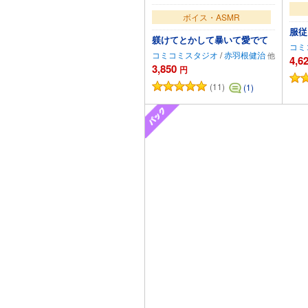
ボイス・ASMR
服従
躾けてとかして暴いて愛でて
コミ
コミコミスタジオ
/
赤羽根健治
4,6
3,850
円
(11)
(1)
カートに追加