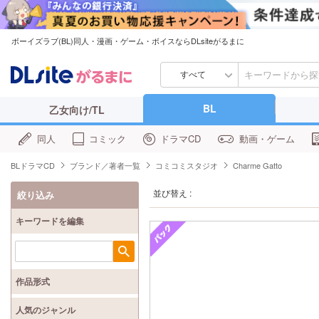
ボーイズラブ(BL)同人・漫画・ゲーム・ボイスならDLsiteがるまに
すべて
BL
乙女向け/TL
同人
コミック
ドラマCD
動画・ゲーム
BLドラマCD
ブランド／著者一覧
コミコミスタジオ
Charme Gatto
並び替え :
絞り込み
キーワードを編集
検索
作品形式
人気のジャンル