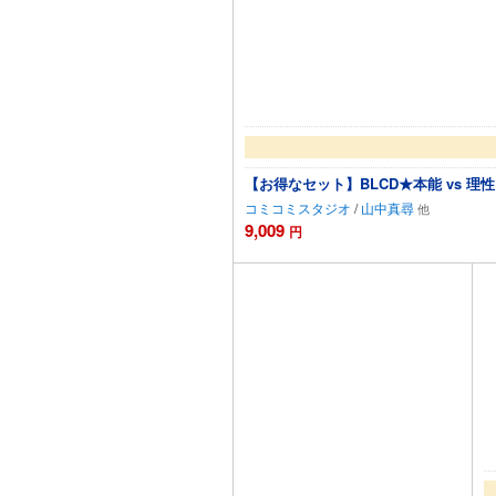
【お得なセット】BLCD★本能 vs 
コミコミスタジオ
/
山中真尋
9,009
円