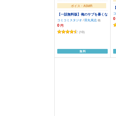
ボイス・ASMR
【一話無料版】俺のサブを暴くな
0
コミコミスタジオ
/
田丸篤志
0
円
(10)
無料
カートに追加