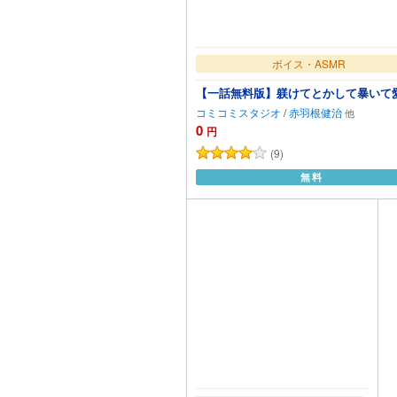
ボイス・ASMR
【一話無料版】躾けてとかして暴いて
コミコミスタジオ
/
赤羽根健治
0
円
(9)
無料
カートに追加