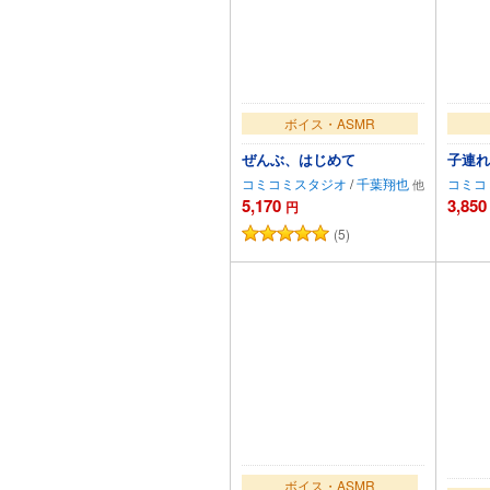
ボイス・ASMR
ぜんぶ、はじめて
子連れ
コミコミスタジオ
/
千葉翔也
コミコ
5,170
3,850
円
(5)
カートに追加
ボイス・ASMR