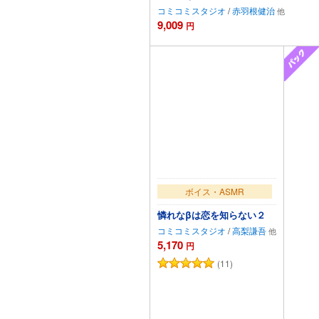
コミコミスタジオ
/
赤羽根健治
9,009
円
ボイス・ASMR
憐れなβは恋を知らない２
コミコミスタジオ
/
高梨謙吾
5,170
円
(11)