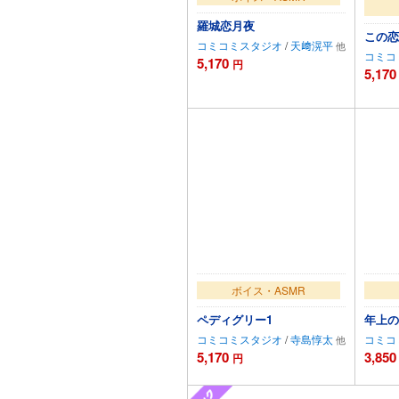
羅城恋月夜
この恋
コミコミスタジオ
/
天﨑滉平
コミコ
5,170
円
5,170
カートに追加
ボイス・ASMR
ペディグリー1
年上の
コミコミスタジオ
/
寺島惇太
コミコ
5,170
3,850
円
カートに追加