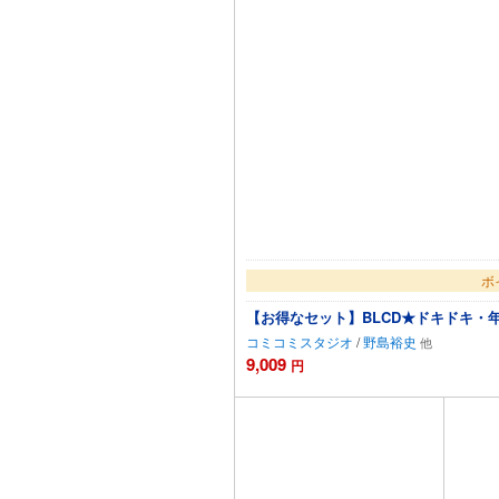
ボ
【お得なセット】BLCD★ドキドキ・
コミコミスタジオ
/
野島裕史
9,009
円