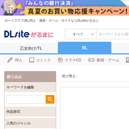
ボーイズラブ(BL)同人・漫画・ゲーム・ボイスならDLsiteがるまに
すべて
BL
乙女向け/TL
同人
コミック
ドラマCD
動画・ゲーム
並び替え :
絞り込み
キーワードを編集
検索
作品形式
人気のジャンル