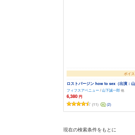
ボイス
ロストバージン how to sex（出
フィフスアベニュー
/
山下誠一郎
6,380
円
(11)
(2)
カー
現在の検索条件をもとに