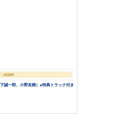
・ASMR
演：山下誠一郎、小野友樹）※特典トラック付き
トに追加