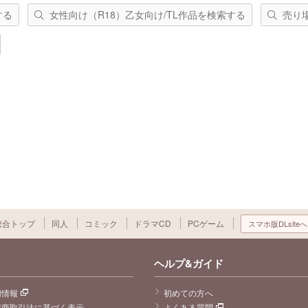
する
女性向け（R18）乙女向け/TL作品を検索する
売り
総合トップ
同人
コミック
ドラマCD
PCゲーム
スマホ版DLsiteへ
ヘルプ&ガイド
用情報
初めての方へ
定商取引法に基づく表示
よくある質問