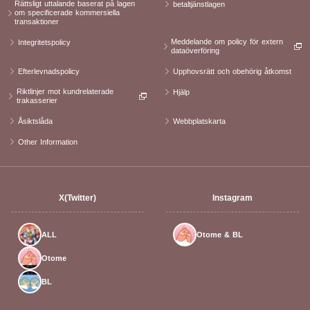
Rättsligt uttalande baserat på lagen
betaltjänstlagen
om specificerade kommersiella
transaktioner
Meddelande om policy för extern
Integritetspolicy
dataöverföring
Efterlevnadspolicy
Upphovsrätt och obehörig åtkomst
Riktlinjer mot kundrelaterade
Hjälp
trakasserier
Åsiktslåda
Webbplatskarta
Other Information
X(Twitter)
Instagram
ALL
Otome & BL
Otome
BL