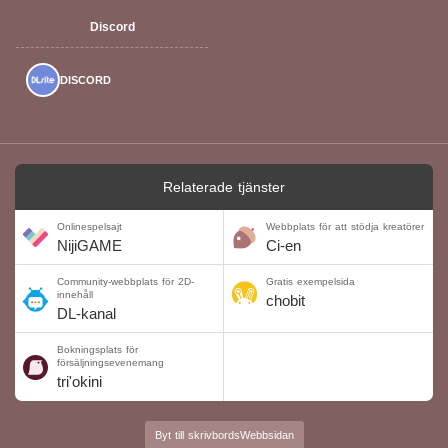
Discord
DISCORD
Relaterade tjänster
Onlinespelsajt
Webbplats för att stödja kreatörer
NijiGAME
Ci-en
Community-webbplats för 2D-
Gratis exempelsida
innehåll
chobit
DL-kanal
Bokningsplats för
försäljningsevenemang
tri'okini
Byt till skrivbordsWebbsidan