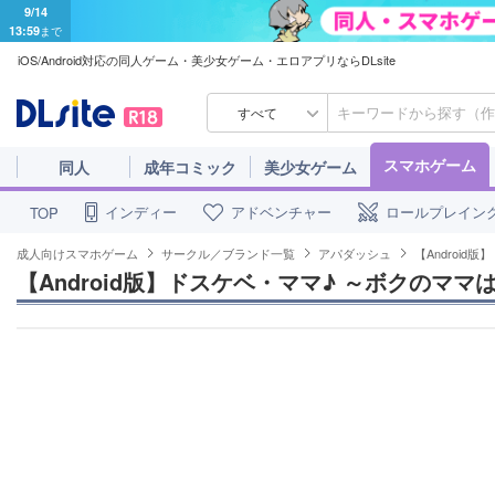
9/14
13:59
まで
iOS/Android対応の同人ゲーム・美少女ゲーム・エロアプリならDLsite
すべて
スマホゲーム
同人
成年コミック
美少女ゲーム
インディー
アドベンチャー
ロールプレイン
TOP
成人向けスマホゲーム
サークル／ブランド一覧
アパダッシュ
【Androi
【Android版】ドスケベ・ママ♪ ～ボクのマ