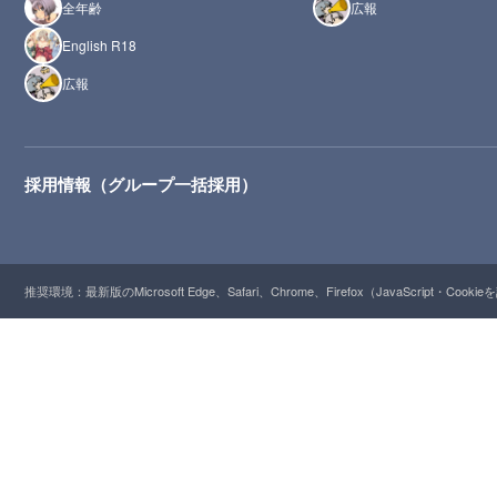
全年齢
広報
English R18
広報
採用情報（グループ一括採用）
推奨環境：最新版のMicrosoft Edge、Safari、Chrome、Firefox（JavaScript・Cooki