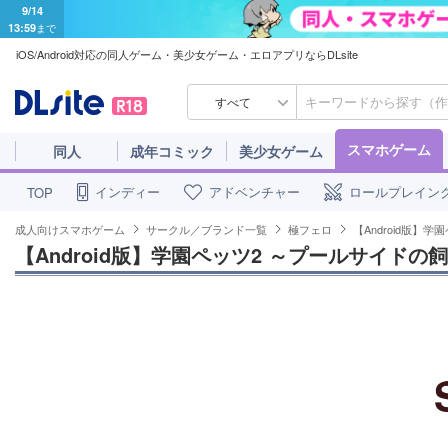
9/14
13:59
まで
iOS/Android対応の同人ゲーム・美少女ゲーム・エロアプリならDLsite
すべて
スマホゲーム
同人
成年コミック
美少女ゲーム
インディー
アドベンチャー
ロールプレイン
TOP
成人向けスマホゲーム
サークル／ブランド一覧
極フェロ
【Android版】
【Android版】学園ペッツ2 ～プールサイドの