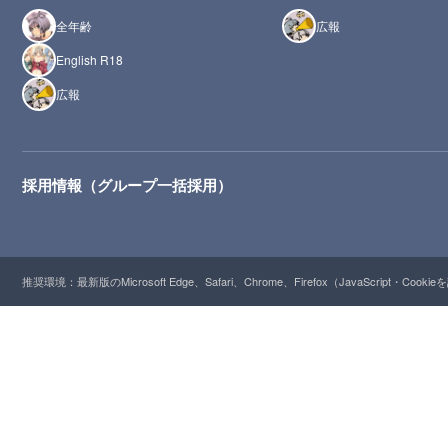
全年齢
広報
English R18
広報
採用情報（グループ一括採用）
推奨環境：最新版のMicrosoft Edge、Safari、Chrome、Firefox（JavaScript・Cooki