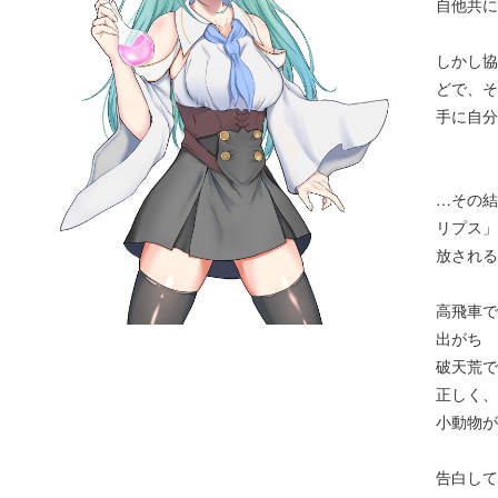
自他共に
しかし協
どで、そ
手に自分
…その結
リプス」
放される
高飛車で
出がち
破天荒で
正しく、
小動物が
告白して