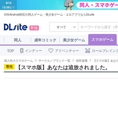
9/14
13:59
まで
iOS/Android対応の同人ゲーム・美少女ゲーム・エロアプリならDLsite
すべて
スマホゲーム
同人
成年コミック
美少女ゲーム
インディー
アドベンチャー
ロールプレイン
TOP
成人向けスマホゲーム
サークル／ブランド一覧
傾世遊庵
【スマホ版】あな
【スマホ版】あなたは追放されました。
専売