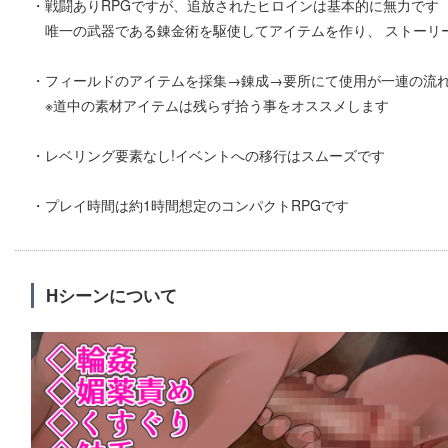
・戦闘ありRPGですが、追放されたヒロインは基本的に無力です
唯一の武器である錬金術を駆使してアイテムを作り、 ストーリ
・フィールドのアイテムを採集→錬成→要所にて使用が一連の流
※道中の素材アイテムは残らず拾う事をオススメします
・レベリング要素なし!イベントへの移行はスムーズです
・プレイ時間は約1時間想定のコンパクトRPGです
Hシーンについて