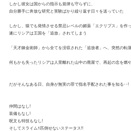
しかし彼女は国からの指示も規律も守らずに、
自分勝手に奔放な研究と実験ばかり繰り返す日々を送っていた
しかし、猿でも発情させる禁忌レベルの媚薬「エクリプス」を作
遂にリシアは王国を「追放」されてしまう
「天才錬金術師」から全てを没収された「追放者」へ、突然の転落
何もかも失ったリシアは人里離れた山中の廃屋で、再起の念を燃
だがそんなある日、自身が無実の罪で指名手配された事を知る‥!
仲間はなし!
装備もなし!
呪文も特技もなし!
そしてスライム1匹倒せないステータス!!