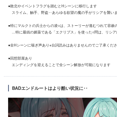
●敗北やイベントフラグを踏むとHシーンに移行します
スライム、触手、野盗‥あらゆる欲望の魔の手がリシアを襲い
●特にマルクトの兵士からの凌○は、ストーリーが進むつれて容赦
…特に最凶の媚薬である「エクリプス」を使った○問は、リシア
●全Hシーンに喘ぎ声あり※台詞読みはありませんのでご了承くだ
●回想部屋あり
エンディングを迎えることで全シーン解放が可能になります
BADエンドルートはより酷い状況に‥