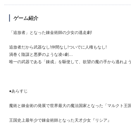
ゲーム紹介
「追放者」となった錬金術師の少女の逃走劇!
追放者だから武器なし!仲間なし!ついでに人権もなし!
渦巻く陰謀と悪夢のような凌○劇…
唯一の武器である「錬成」を駆使して、欲望の魔の手から逃れよう
●あらすじ
魔術と錬金術の発展で世界最大の魔法国家となった「マルクト王
王国史上最年少で錬金術師となった天才少女『リシア』