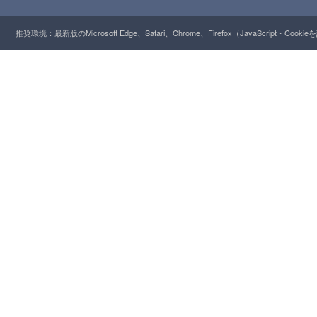
推奨環境：最新版のMicrosoft Edge、Safari、Chrome、Firefox（JavaScript・Cooki