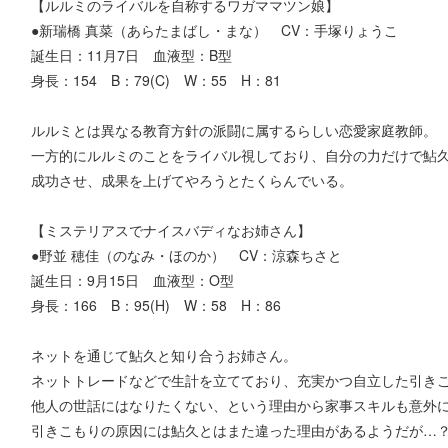
【ルルミのライバルを自称するワガママツン娘】
●新瑞橋 真菜（あらたまばし・まな） CV：手塚りょうこ
誕生日：11月7日 血液型：B型
身長：154 B：79(C) W：55 H：81
ルルミとは異なる教育方針の派闘に属するらしい恋愛家庭教師。
一方的にルルミのことをライバル視しており、自分の力だけで鮎
成功させ、成果を上げてやろうとたくらんでいる。
【ミステリアスでナイスバディなお姉さん】
●野並 穂佳（のなみ・ほのか） CV：涼森ちさと
誕生日：9月15日 血液型：O型
身長：166 B：95(H) W：58 H：86
ネットを通じて鮎久と知り合うお姉さん。
ネットトレードなどで生計を立てており、充実かつ自立した引き
他人の世話にはなりたくない、という理由から家事スキルも意外
引きこもりの原因には鮎久とはまた違った理由があるようだが…