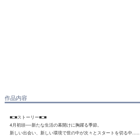
作品内容
■□■ストーリー■□■
4月初頭──新たな生活の幕開けに胸躍る季節。
新しい出会い、新しい環境で世の中が次々とスタートを切る中…