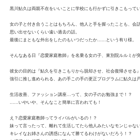
黒川鮎久は両親不在をいいことに学校にも行かずに引きこもって
女の子と付き合うことはもちろん、他人と手を握ったことも、会
思い出せないくらい遠い過去の話。
最後にまともな外出をしたのもいつだったか……という有り様。
そんなある日『恋愛家庭教師』を名乗る女の子、東別院ルルミが
彼女の目的は『鮎久を引きこもりから脱却させ、社会復帰させる
強引に推し進められる、あの手この手の更正プログラムに鮎久は
生活改善、ファッション講座…って、女の子のお勉強まで！？
……いやいや、そんなこと簡単に言われても！
え？恋愛家庭教師ってライバルがいるの！？
妹って言ったって、離れて生活してたら他人みたいなモンじゃな
キレイなお姉さんの誘惑になんて勝てるわけがないだろう！？