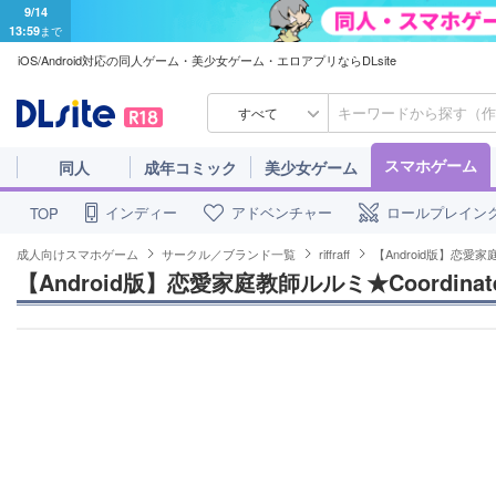
9/14
13:59
まで
iOS/Android対応の同人ゲーム・美少女ゲーム・エロアプリならDLsite
すべて
スマホゲーム
同人
成年コミック
美少女ゲーム
インディー
アドベンチャー
ロールプレイン
TOP
成人向けスマホゲーム
サークル／ブランド一覧
riffraff
【Android版】恋愛家庭
【Android版】恋愛家庭教師ルルミ★Coordinat