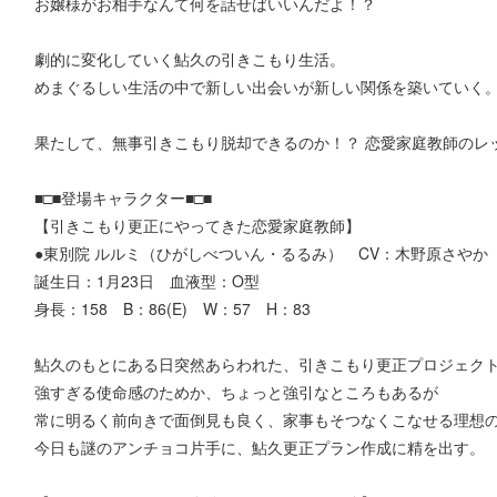
お嬢様がお相手なんて何を話せばいいんだよ！？
劇的に変化していく鮎久の引きこもり生活。
めまぐるしい生活の中で新しい出会いが新しい関係を築いていく
果たして、無事引きこもり脱却できるのか！？ 恋愛家庭教師のレ
■□■登場キャラクター■□■
【引きこもり更正にやってきた恋愛家庭教師】
●東別院 ルルミ（ひがしべついん・るるみ） CV：木野原さやか
誕生日：1月23日 血液型：O型
身長：158 B：86(E) W：57 H：83
鮎久のもとにある日突然あらわれた、引きこもり更正プロジェク
強すぎる使命感のためか、ちょっと強引なところもあるが
常に明るく前向きで面倒見も良く、家事もそつなくこなせる理想
今日も謎のアンチョコ片手に、鮎久更正プラン作成に精を出す。