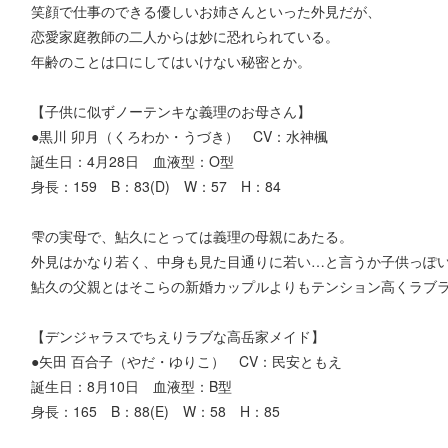
笑顔で仕事のできる優しいお姉さんといった外見だが、
恋愛家庭教師の二人からは妙に恐れられている。
年齢のことは口にしてはいけない秘密とか。
【子供に似ずノーテンキな義理のお母さん】
●黒川 卯月（くろわか・うづき） CV：水神楓
誕生日：4月28日 血液型：O型
身長：159 B：83(D) W：57 H：84
雫の実母で、鮎久にとっては義理の母親にあたる。
外見はかなり若く、中身も見た目通りに若い…と言うか子供っぽ
鮎久の父親とはそこらの新婚カップルよりもテンション高くラブ
【デンジャラスでちえりラブな高岳家メイド】
●矢田 百合子（やだ・ゆりこ） CV：民安ともえ
誕生日：8月10日 血液型：B型
身長：165 B：88(E) W：58 H：85