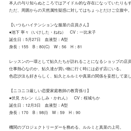
本人の与り知らぬところではアイドル的な存在になっていたりも
ただ、周囲からの天然属性疑惑に対してはちょっとだけご立腹中
【いつもハイテンションな服屋の店員さん】
●池下 寧々（いけした・ねね） CV：一比末子
誕生日：5月27日 血液型：A型
身長：155 B：80(C) W：56 H：81
レッスンの一環として鮎久たちが訪れることになるショップの店
仕事熱心なのか、鮎久達が買い物に行く時には必ず店にいる。
色恋沙汰も好きらしく、鮎久とルルミや真菜の関係を妄想して楽
【ニコニコ厳しい恋愛家庭教師の教育係り】
●伏見 カレン（ふしみ・かれん） CV：桜城ちか
誕生日：12月3日 血液型：A型
身長：170 B：98(I) W：59 H：90
機関のプロジェクトリーダーを務める、ルルミと真菜の上司。