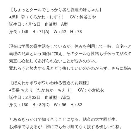
【ちょっとクールでしっかり者な義理の妹ちゃん】
●黒川 雫（くろかわ・しずく） CV：鈴谷まや
誕生日：4月12日 血液型：A型
身長：149 B：71(A) W：52 H：78
現在は学園の寮生活をしているが、休みを利用して一時、自宅へ
義理の兄妹という関係に加え、そのクールな性格も手伝って鮎久
素直に心配してあげられないことが悩みのタネ。
変わろうと努力する兄とどう接していいのかわからず、さらに悩
【ほんわかポワポワいわゆる普通のお嬢様】
●高岳 ちえり（たかおか・ちえり） CV：小倉結衣
誕生日：2月22日 血液型：AB型
身長：160 B：82(D) W：56 H：82
とあるきっかけで知り合うことになる、鮎久の大学同期生。
お嬢様ではあるが、誰にでも分け隔てなく接する優しい性格。