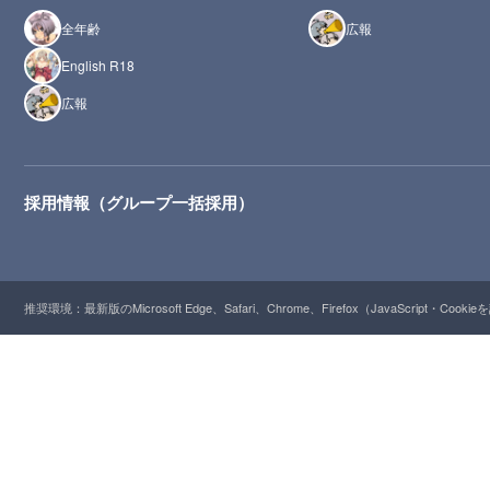
全年齢
広報
English R18
広報
採用情報（グループ一括採用）
推奨環境：最新版のMicrosoft Edge、Safari、Chrome、Firefox（JavaScript・Cooki