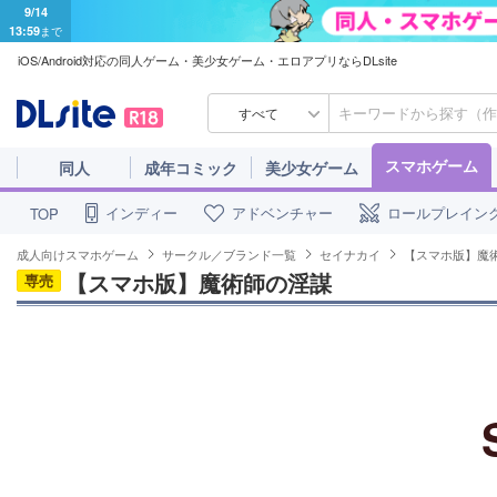
9/14
13:59
まで
iOS/Android対応の同人ゲーム・美少女ゲーム・エロアプリならDLsite
すべて
スマホゲーム
同人
成年コミック
美少女ゲーム
インディー
アドベンチャー
ロールプレイン
TOP
成人向けスマホゲーム
サークル／ブランド一覧
セイナカイ
【スマホ版】魔
【スマホ版】魔術師の淫謀
専売