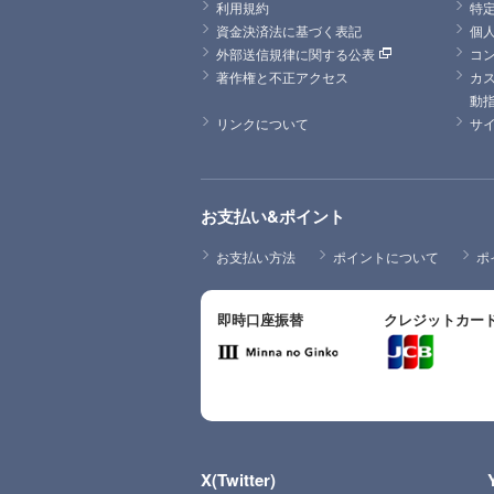
利用規約
特
資金決済法に基づく表記
個
外部送信規律に関する公表
コ
著作権と不正アクセス
カ
動
リンクについて
サ
お支払い&ポイント
お支払い方法
ポイントについて
ポ
即時口座振替
クレジットカー
X(Twitter)