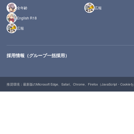
全年齢
広報
English R18
広報
採用情報（グループ一括採用）
推奨環境：最新版のMicrosoft Edge、Safari、Chrome、Firefox（JavaScript・Cooki