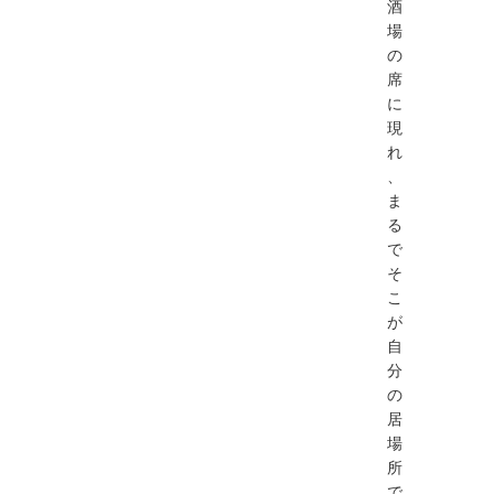
酒
場
の
席
に
現
れ
、
ま
る
で
そ
こ
が
自
分
の
居
場
所
で