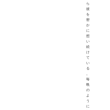
ら
彼
を
密
か
に
想
い
続
け
て
い
る
。
毎
晩
の
よ
う
に