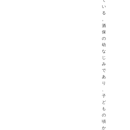
い
る
。
酒
保
の
幼
な
じ
み
で
あ
り
、
子
ど
も
の
頃
か