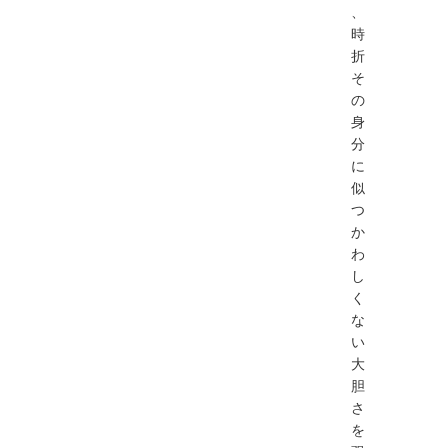
、
時
折
そ
の
身
分
に
似
つ
か
わ
し
く
な
い
大
胆
さ
を