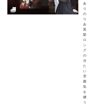
あ
り
の
り
あ
黒
髪
ロ
ン
グ
の
冷
た
い
雰
囲
気
を
纏
う