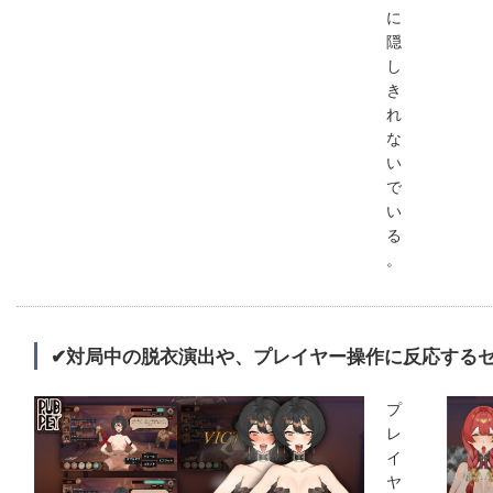
に
隠
し
き
れ
な
い
で
い
る
。
✔対局中の脱衣演出や、プレイヤー操作に反応する
プ
レ
イ
ヤ