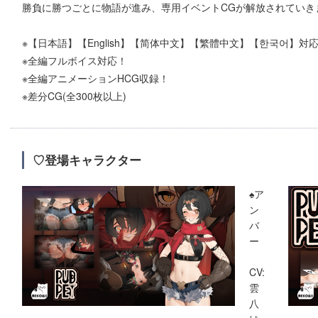
勝負に勝つごとに物語が進み、専用イベントCGが解放されていき
※【日本語】【English】【简体中文】【繁體中文】【한국어】対
※全編フルボイス対応！
※全編アニメーションHCG収録！
※差分CG(全300枚以上)
♡登場キャラクター
♠ア
ン
バ
ー
CV:
雲
八