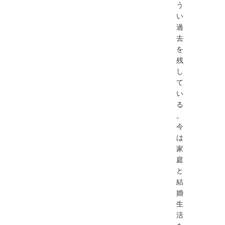
う
い
過
去
を
残
し
て
い
る
。
今
は
家
庭
と
結
婚
生
活