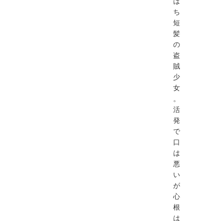
は
ち
短
髪
の
盗
賊
少
女
。
活
発
で
口
は
悪
い
が
心
根
は