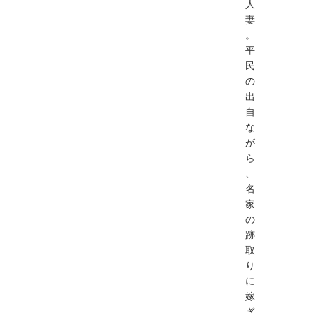
人
妻
。
平
民
の
出
自
な
が
ら
、
名
家
の
跡
取
り
に
嫁
ぎ