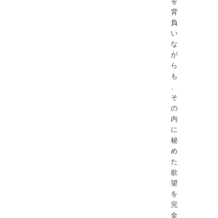
を
背
負
い
な
が
ら
も
、
そ
の
内
に
秘
め
た
欲
望
を
完
全