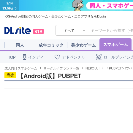
9/14
13:59
まで
iOS/Android対応の同人ゲーム・美少女ゲーム・エロアプリならDLsite
すべて
スマホゲーム
同人
成年コミック
美少女ゲーム
インディー
アドベンチャー
ロールプレイン
TOP
成人向けスマホゲーム
サークル／ブランド一覧
NEKOUJI
「PUBPET/パ
【Android版】PUBPET
専売