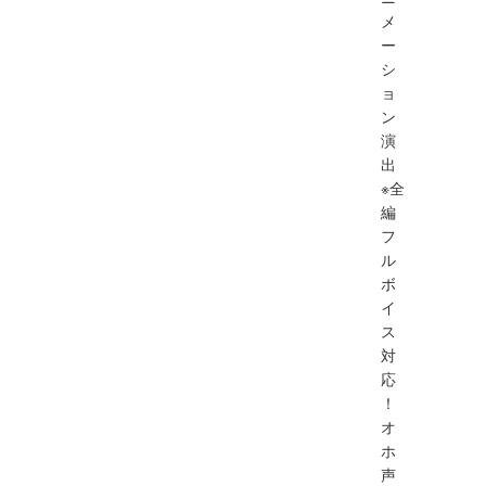
メ
ー
シ
ョ
ン
演
出
※全
編
フ
ル
ボ
イ
ス
対
応
！
オ
ホ
声