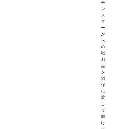
モ
ン
ス
タ
ー
か
ら
の
戦
利
品
を
酒
保
に
渡
し
て
助
け
て