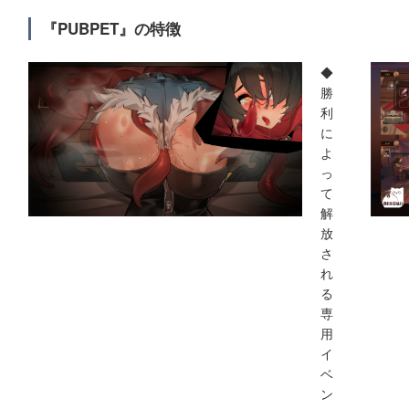
『PUBPET』の特徴
◆
勝
利
に
よ
っ
て
解
放
さ
れ
る
専
用
イ
ベ
ン