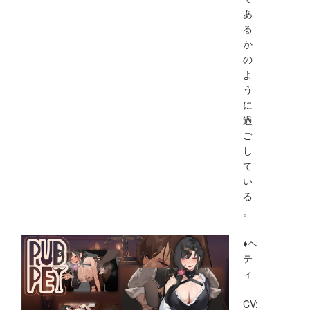
あ
る
か
の
よ
う
に
過
ご
し
て
い
る
。
♦ヘ
テ
ィ
CV: