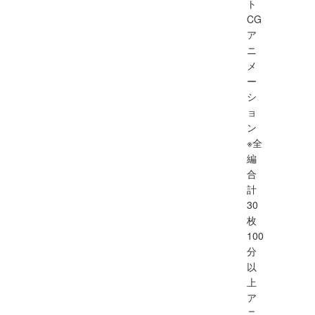
ト
CG
ア
ニ
メ
ー
シ
ョ
ン
※全
編
合
計
30
枚
100
分
以
上
ア
ニ