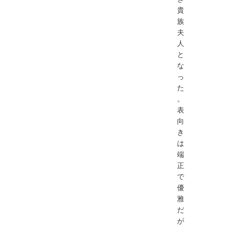
貴
族
夫
人
と
な
っ
た
。
表
向
き
は
端
正
で
優
雅
だ
が