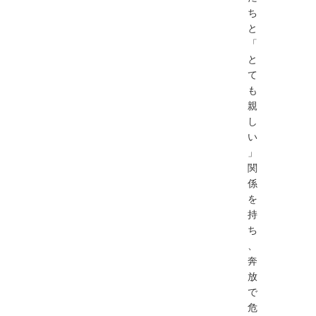
ち
と
「
と
て
も
親
し
い
」
関
係
を
持
ち
、
奔
放
で
危