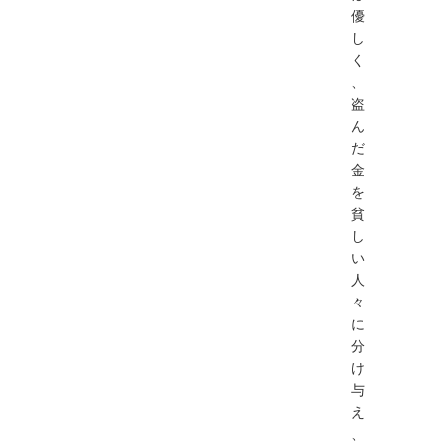
優
し
く
、
盗
ん
だ
金
を
貧
し
い
人
々
に
分
け
与
え
、