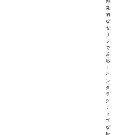
挑
発
的
な
セ
リ
フ
で
反
応
！
イ
ン
タ
ラ
ク
テ
ィ
ブ
な
掛