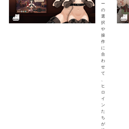
ー
の
選
択
や
操
作
に
合
わ
せ
て
、
ヒ
ロ
イ
ン
た
ち
が