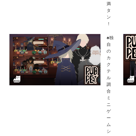
満
タ
ン
！
♣独
自
の
カ
ク
テ
ル
調
合
ミ
ニ
ゲ
ー
ム
シ