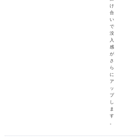
け
合
い
で
没
入
感
が
さ
ら
に
ア
ッ
プ
し
ま
す
。