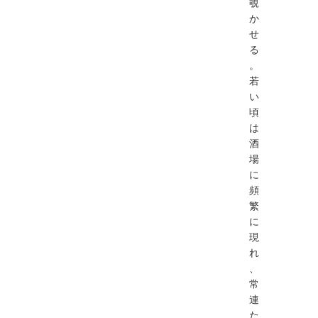
覗
か
せ
る
。
若
い
頃
は
酒
場
に
頻
繁
に
現
れ
、
常
連
た