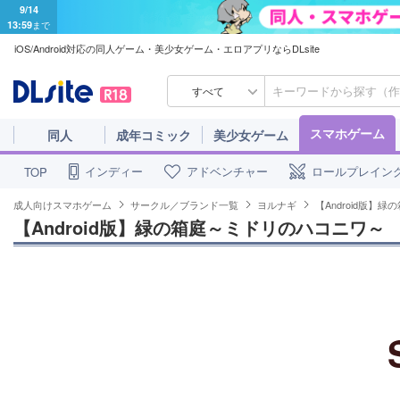
9/14
13:59
まで
iOS/Android対応の同人ゲーム・美少女ゲーム・エロアプリならDLsite
すべて
スマホゲーム
同人
成年コミック
美少女ゲーム
インディー
アドベンチャー
ロールプレイン
TOP
成人向けスマホゲーム
サークル／ブランド一覧
ヨルナギ
【Android版】
【Android版】緑の箱庭～ミドリのハコニワ～