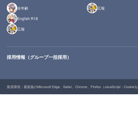
全年齢
広報
English R18
広報
採用情報（グループ一括採用）
推奨環境：最新版のMicrosoft Edge、Safari、Chrome、Firefox（JavaScript・Cooki